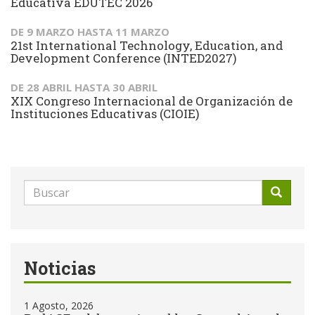
Educativa EDUTEC 2026
DE
9 MARZO
HASTA
11 MARZO
21st International Technology, Education, and
Development Conference (INTED2027)
DE
28 ABRIL
HASTA
30 ABRIL
XIX Congreso Internacional de Organización de
Instituciones Educativas (CIOIE)
Formulario
de
Buscar
búsqueda
Noticias
1 Agosto, 2026