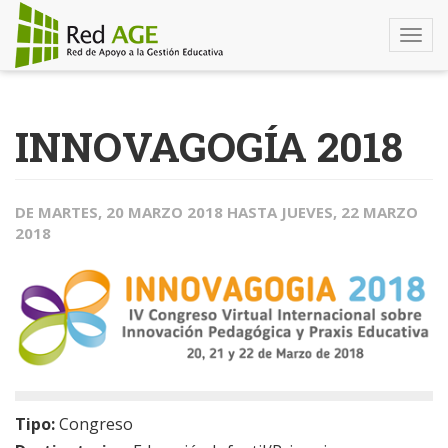
Togg
navi
Pasar
al
INNOVAGOGÍA 2018
contenido
principal
DE
MARTES, 20 MARZO 2018
HASTA
JUEVES, 22 MARZO
2018
Tipo:
Congreso