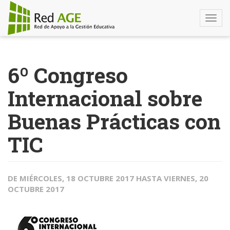
Togg
navi
Pasar
al
6º Congreso
contenido
principal
Internacional sobre
Buenas Prácticas con
TIC
DE
MIÉRCOLES, 18 OCTUBRE 2017
HASTA
VIERNES, 20
OCTUBRE 2017