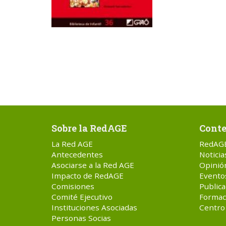
Sobre la RedAGE
Conte
La Red AGE
RedAG
Antecedentes
Noticia
Asociarse a la Red AGE
Opinió
Impacto de RedAGE
Evento
Comisiones
Publica
Comité Ejecutivo
Formac
Instituciones Asociadas
Centro
Personas Socias