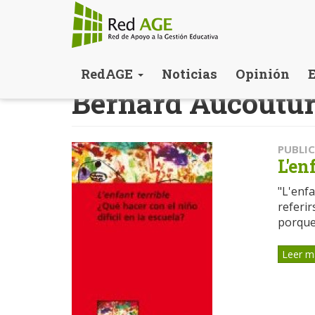
Pasar
RedAGE
Noticias
Opinión
al
Bernard Aucoutur
contenido
principal
PUBLI
L'en
"L'enfa
referir
porque.
Leer m