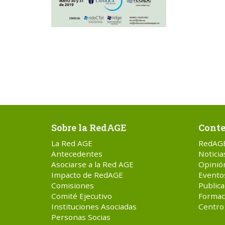
Sobre la RedAGE
Conte
La Red AGE
RedAG
Antecedentes
Noticia
Asociarse a la Red AGE
Opinió
Impacto de RedAGE
Evento
Comisiones
Publica
Comité Ejecutivo
Formac
Instituciones Asociadas
Centro
Personas Socias