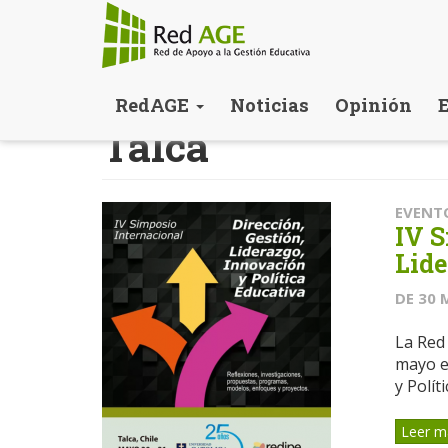
Pasar
RedAGE
Noticias
Opinión
al
Talca
contenido
principal
EVENT
IV S
Lide
DE
30 
La Red 
mayo en
y Polític
Leer m