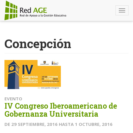
Togg
navi
Pasar
al
Concepción
contenido
principal
EVENTO
IV Congreso Iberoamericano de
Gobernanza Universitaria
DE
29 SEPTIEMBRE, 2016
HASTA
1 OCTUBRE, 2016