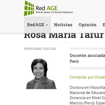
Pasar
RedAGE
Noticias
Opinión
al
Rosa María Tafur
contenido
principal
PERSONAS SOCIAS
Docente asociada
Perú
Contactar por Email
Doctora en Filosofía
Nacional de Educaci
Docencia en Nivel S
Marcos (Perú). Espec