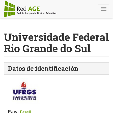
Togg
navi
Pasar
al
Universidade Federal
contenido
principal
Rio Grande do Sul
Datos de identificación
País:
Brasil