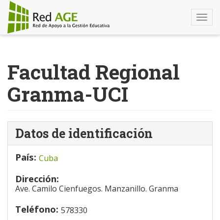
Togg
navi
Pasar
al
Facultad Regional
contenido
principal
Granma-UCI
Datos de identificación
País:
Cuba
Dirección:
Ave. Camilo Cienfuegos. Manzanillo. Granma
Teléfono:
578330