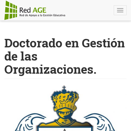
Togg
navi
Pasar
al
Doctorado en Gestión
contenido
principal
de las
Organizaciones.