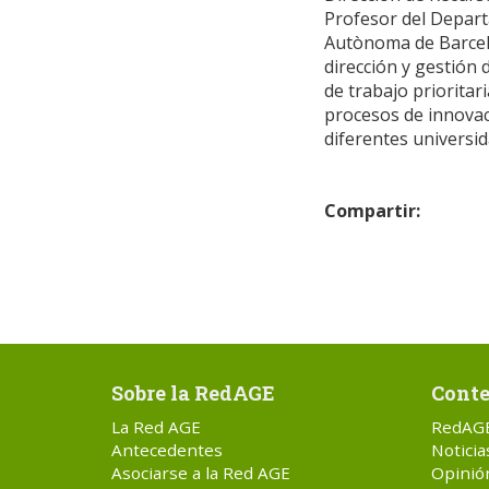
Profesor del Depart
Autònoma de Barcelo
dirección y gestión 
de trabajo prioritar
procesos de innovac
diferentes universid
Compartir:
Sobre la RedAGE
Conte
La Red AGE
RedAG
Antecedentes
Noticia
Asociarse a la Red AGE
Opinió