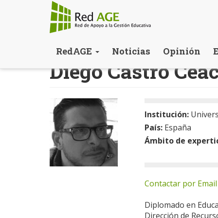
Pasar
RedAGE
Noticias
Opinión
al
Diego Castro Cea
contenido
principal
Institución:
Univer
País:
España
Ámbito de experti
Contactar por Email
Diplomado en Educac
Dirección de Recurs