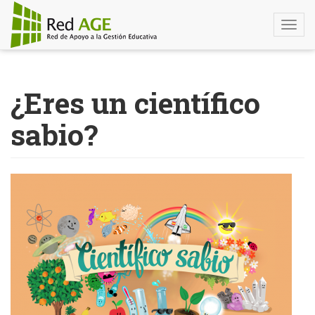
Togg
navi
Pasar
al
¿Eres un científico
contenido
principal
sabio?