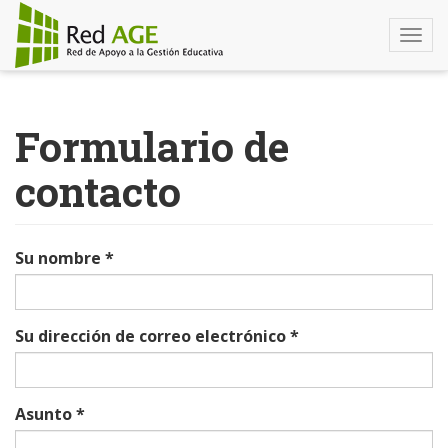
Togg
navi
Pasar
al
Formulario de
contenido
principal
contacto
Su nombre
*
Su dirección de correo electrónico
*
Asunto
*