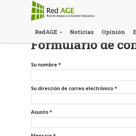
Pasar
RedAGE
Noticias
Opinión
al
Formulario de co
contenido
principal
Su nombre
*
Su dirección de correo electrónico
*
Asunto
*
Mensaje
*