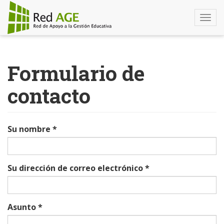
Togg
navi
Pasar
al
Formulario de
contenido
principal
contacto
Su nombre
*
Su dirección de correo electrónico
*
Asunto
*