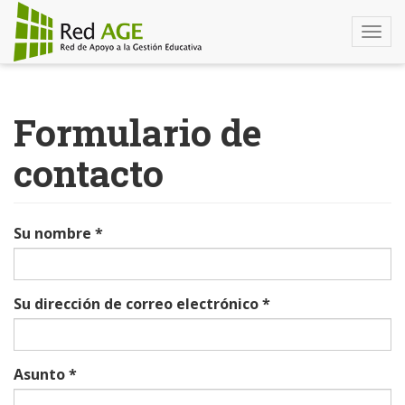
Togg
navi
Pasar
al
Formulario de
contenido
principal
contacto
Su nombre
*
Su dirección de correo electrónico
*
Asunto
*