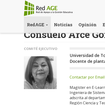
Pasar
RedAGE
Noticias
Opinión
al
Consuelo Arce Go
contenido
principal
COMITÉ EJECUTIVO
Universidad de T
Docente de plant
Contactar por Email
Magister en E-Learni
Ingeniera de Sistem
adscrita al departa
Región Ciencia y Te