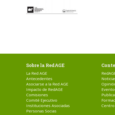
Sobre la RedAGE
Conte
La Red AGE
RedAG
Antecedentes
Noticia
Asociarse a la Red AGE
Opinió
Impacto de RedAGE
Evento
Comisiones
Publica
Comité Ejecutivo
Formac
Instituciones Asociadas
Centro
Personas Socias