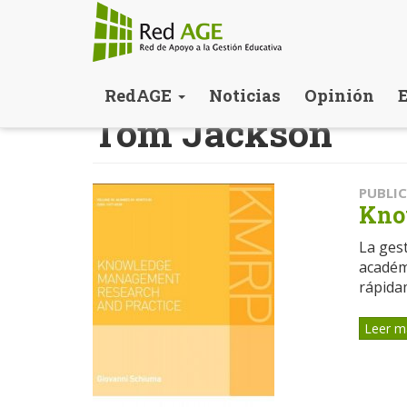
Pasar
RedAGE
Noticias
Opinión
al
Tom Jackson
contenido
principal
PUBLI
Kno
La gest
académ
rápidam
Leer m