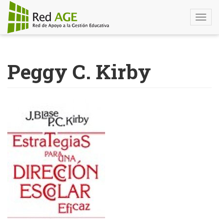
Togg
navi
Pasar
al
Peggy C. Kirby
contenido
principal