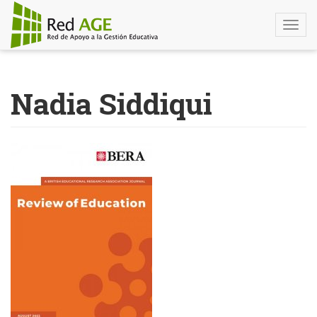
Togg
navi
Pasar
al
Nadia Siddiqui
contenido
principal