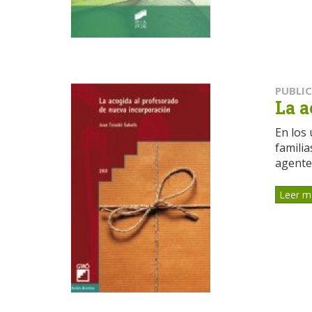
PUBLI
La a
En los 
familia
agentes
Leer m