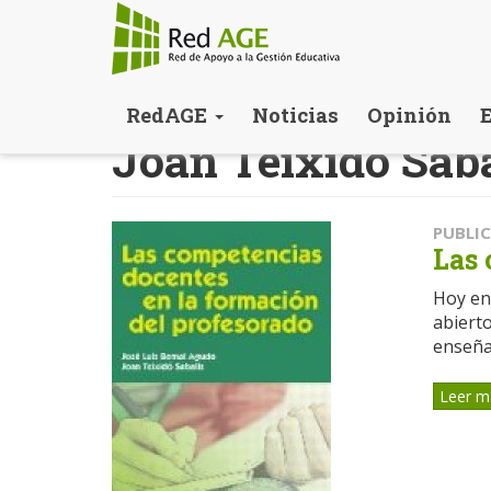
Pasar
RedAGE
Noticias
Opinión
al
Joan Teixido Sab
contenido
principal
PUBLI
Las 
Hoy en 
abierto
enseñar
Leer m