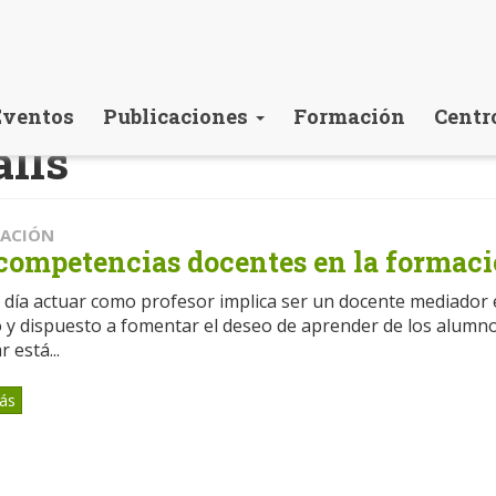
Eventos
Publicaciones
Formación
Centr
alls
CACIÓN
competencias docentes en la formaci
día actuar como profesor implica ser un docente mediador en
 y dispuesto a fomentar el deseo de aprender de los alumnos
 está...
ás