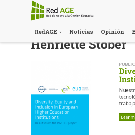
Pasar
RedAGE
Noticias
Opinión
al
Henriette Stöber
contenido
principal
PUBLI
Dive
Inst
Nuestr
tecnoló
trabaja
Leer m