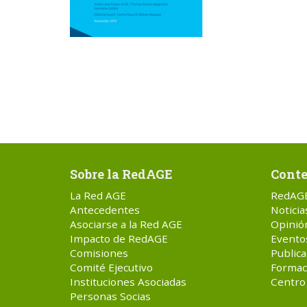
Sobre la RedAGE
Conte
La Red AGE
RedAG
Antecedentes
Noticia
Asociarse a la Red AGE
Opinió
Impacto de RedAGE
Evento
Comisiones
Publica
Comité Ejecutivo
Formac
Instituciones Asociadas
Centro
Personas Socias