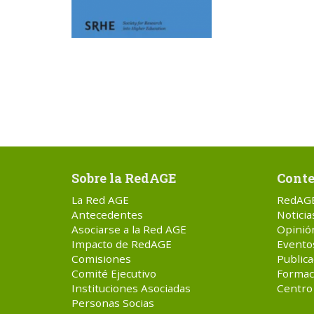
Sobre la RedAGE
Conte
La Red AGE
RedAG
Antecedentes
Noticia
Asociarse a la Red AGE
Opinió
Impacto de RedAGE
Evento
Comisiones
Publica
Comité Ejecutivo
Formac
Instituciones Asociadas
Centro
Personas Socias