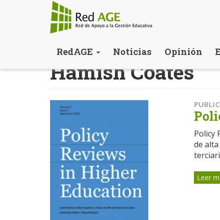
Pasar
RedAGE
Noticias
Opinión
al
Hamish Coates
contenido
principal
PUBLI
Poli
Policy 
de alta
terciaria
Leer m