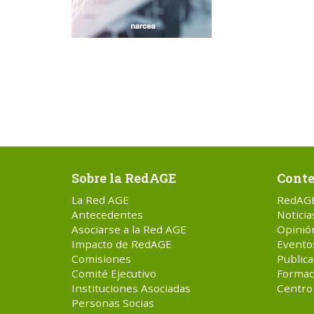
Sobre la RedAGE
Conte
La Red AGE
RedAG
Antecedentes
Noticia
Asociarse a la Red AGE
Opinió
Impacto de RedAGE
Evento
Comisiones
Publica
Comité Ejecutivo
Formac
Instituciones Asociadas
Centro
Personas Socias