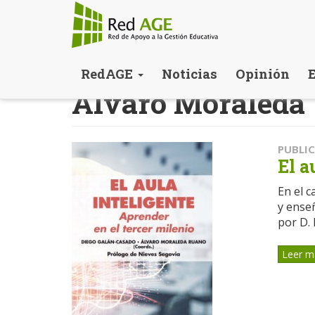
Pasar
RedAGE
Noticias
Opinión
al
Álvaro Moraleda
contenido
principal
PUBLI
El a
En el 
y enseñ
por D. F
Leer m