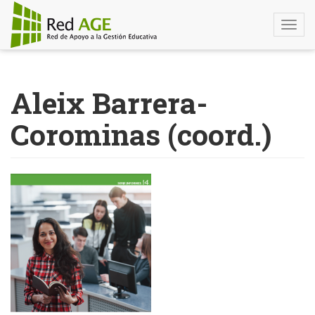
Togg
navi
Pasar
al
Aleix Barrera-
contenido
principal
Corominas (coord.)