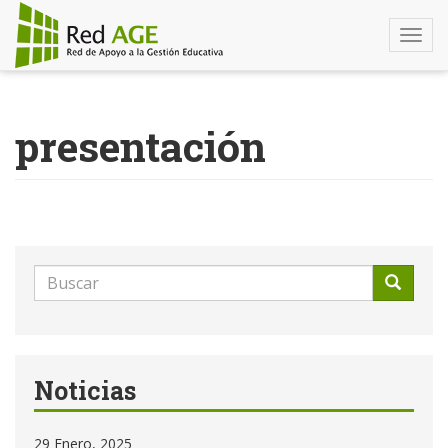
Togg
navi
Pasar
al
presentación
contenido
principal
Formulario
de
Buscar
búsqueda
Noticias
29 Enero, 2025